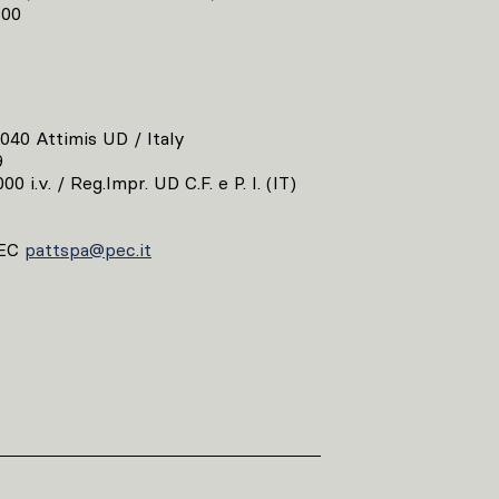
800
3040 Attimis UD / Italy
9
00 i.v. / Reg.Impr. UD C.F. e P. I. (IT)
EC
pattspa@pec.it