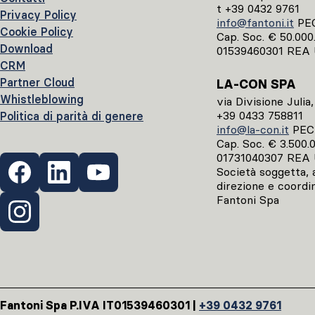
t +39 0432 9761
Privacy Policy
info@fantoni.it
PE
Cookie Policy
Cap. Soc. € 50.000.0
Download
01539460301 REA 
CRM
Partner Cloud
LA-CON SPA
Whistleblowing
via Divisione Julia
+39 0433 758811
Politica di parità di genere
info@la-con.it
PE
Cap. Soc. € 3.500.00
01731040307 REA 
Società soggetta, ai
direzione e coordi
Fantoni Spa
Fantoni Spa P.IVA IT01539460301 |
+39 0432 9761