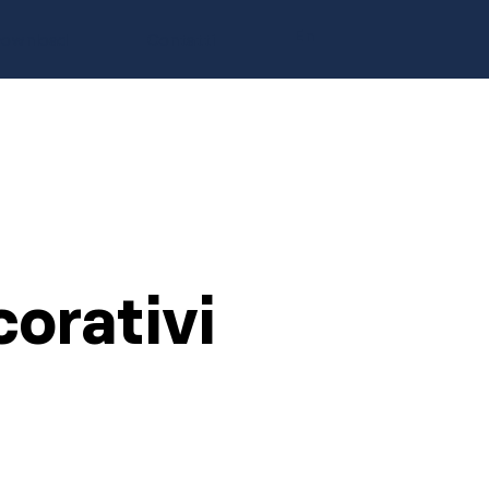
En
ownload
Contatti
corativi