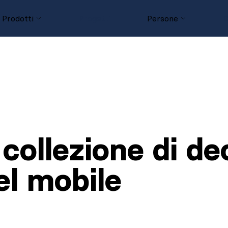
Prodotti
Progetti
Persone
D
 collezione di de
del mobile