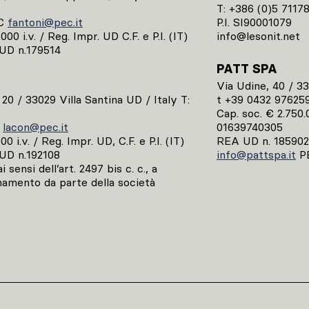
T: +386 (0)5 7117
C
fantoni@pec.it
P.I. SI90001079
00 i.v. / Reg. Impr. UD C.F. e P.I. (IT)
info@lesonit.net
UD n.179514
PATT SPA
Via Udine, 40 / 3
, 20 / 33029 Villa Santina UD / Italy T:
t +39 0432 97625
Cap. soc. € 2.750.0
C
lacon@pec.it
01639740305
0 i.v. / Reg. Impr. UD, C.F. e P.I. (IT)
REA UD n. 185902
UD n.192108
info@pattspa.it
P
 sensi dell’art. 2497 bis c. c., a
namento da parte della società