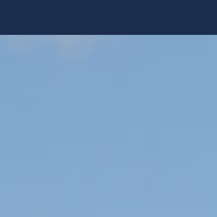
En
ownload
Contatti