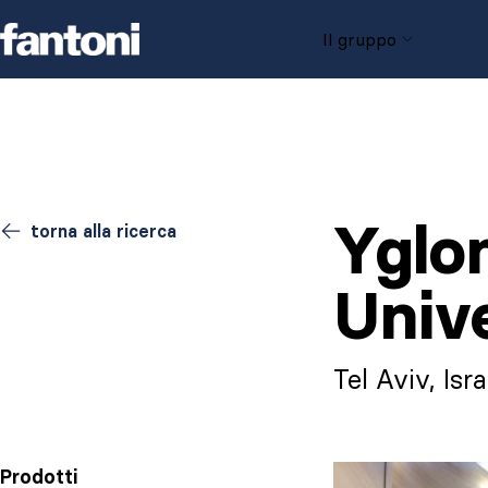
Skip to content
Il gruppo
Yglo
torna alla ricerca
Univ
Tel Aviv, Isr
Prodotti