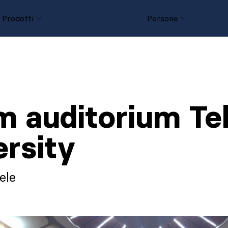
Prodotti
Progetti
Persone
D
m auditorium Tel
ersity
aele