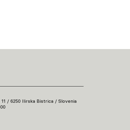
 11 / 6250 Ilirska Bistrica / Slovenia
800