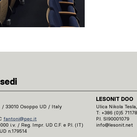
sedi
LESONIT DOO
1 / 33010 Osoppo UD / Italy
Ulica Nikola Tesla,
T: +386 (0)5 7117
C
fantoni@pec.it
P.I. SI90001079
00 i.v. / Reg. Impr. UD C.F. e P.I. (IT)
info@lesonit.net
UD n.179514