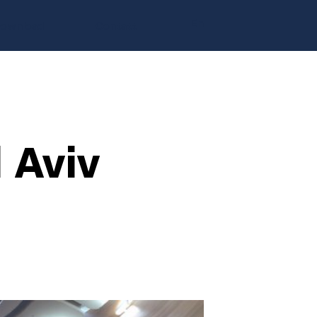
En
ownload
Contatti
 Aviv