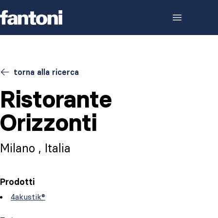
Skip to content
torna alla ricerca
Ristorante
Orizzonti
Milano , Italia
Prodotti
4akustik®