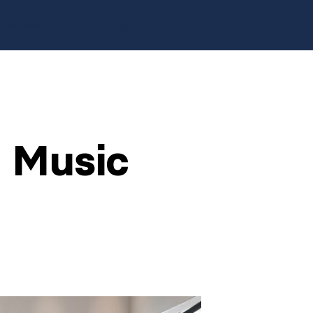
En
ownload
Contatti
 Music