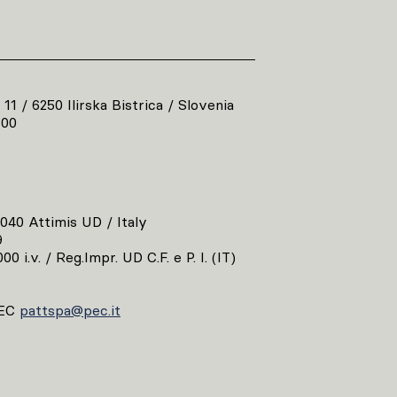
 11 / 6250 Ilirska Bistrica / Slovenia
800
3040 Attimis UD / Italy
9
00 i.v. / Reg.Impr. UD C.F. e P. I. (IT)
EC
pattspa@pec.it