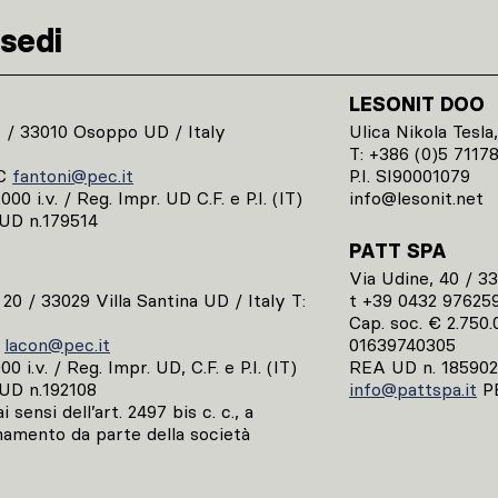
sedi
LESONIT DOO
1 / 33010 Osoppo UD / Italy
Ulica Nikola Tesla,
T: +386 (0)5 7117
C
fantoni@pec.it
P.I. SI90001079
00 i.v. / Reg. Impr. UD C.F. e P.I. (IT)
info@lesonit.net
UD n.179514
PATT SPA
Via Udine, 40 / 3
, 20 / 33029 Villa Santina UD / Italy T:
t +39 0432 97625
Cap. soc. € 2.750.0
C
lacon@pec.it
01639740305
0 i.v. / Reg. Impr. UD, C.F. e P.I. (IT)
REA UD n. 185902
UD n.192108
info@pattspa.it
P
 sensi dell’art. 2497 bis c. c., a
namento da parte della società