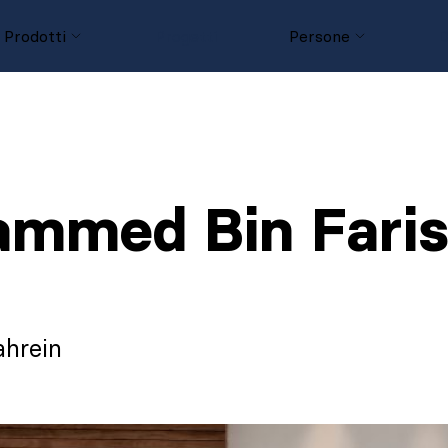
Prodotti
Progetti
Persone
D
mmed Bin Faris
ahrein