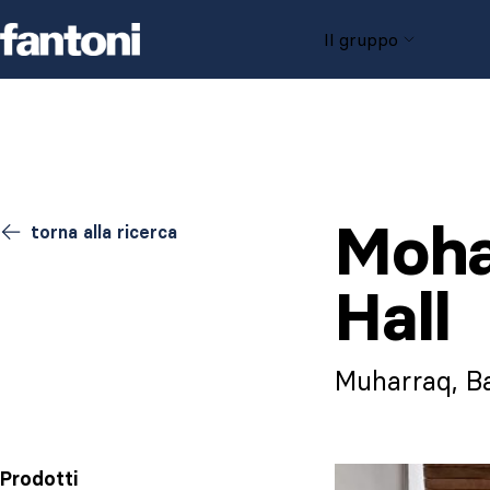
Skip to content
Il gruppo
Moha
torna alla ricerca
Hall
Muharraq, B
Prodotti