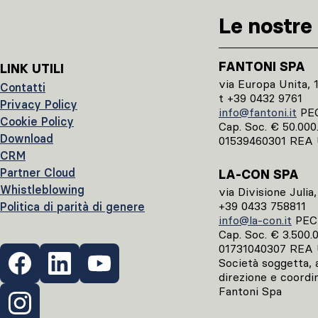
Le nostre 
FANTONI SPA
LINK UTILI
via Europa Unita, 
Contatti
t +39 0432 9761
Privacy Policy
info@fantoni.it
PE
Cookie Policy
Cap. Soc. € 50.000.0
Download
01539460301 REA 
CRM
Partner Cloud
LA-CON SPA
Whistleblowing
via Divisione Julia
+39 0433 758811
Politica di parità di genere
info@la-con.it
PE
Cap. Soc. € 3.500.00
01731040307 REA 
Società soggetta, ai
direzione e coordi
Fantoni Spa