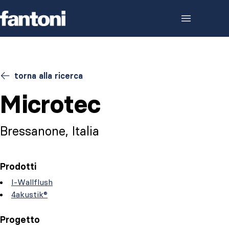
Skip to content
torna alla ricerca
Microtec
Bressanone, Italia
Prodotti
I-Wallflush
4akustik®
Progetto