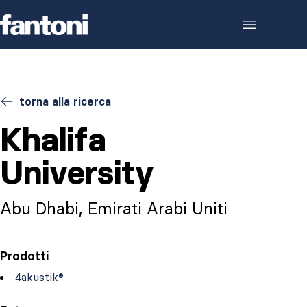
Skip to content
torna alla ricerca
Khalifa
University
Abu Dhabi, Emirati Arabi Uniti
Prodotti
4akustik®