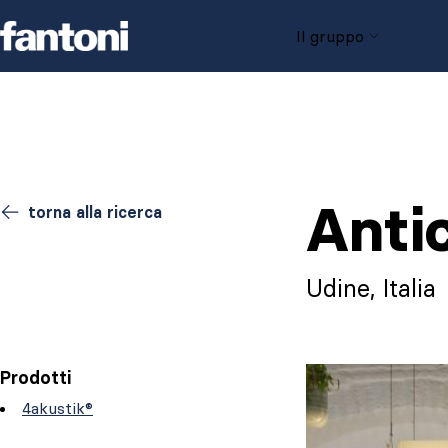
Skip to content
Il gruppo
Anti
torna alla ricerca
Udine, Italia
Prodotti
4akustik®