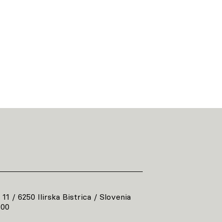
 11 / 6250 Ilirska Bistrica / Slovenia
800