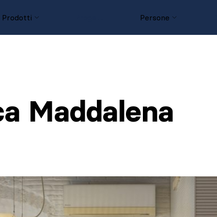
Prodotti
Progetti
Persone
D
ca Maddalena