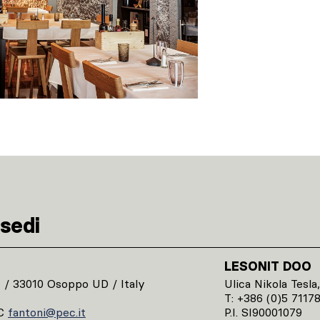
sedi
LESONIT DOO
1 / 33010 Osoppo UD / Italy
Ulica Nikola Tesla,
T: +386 (0)5 7117
C
fantoni@pec.it
P.I. SI90001079