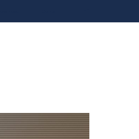
En
ownload
Contatti