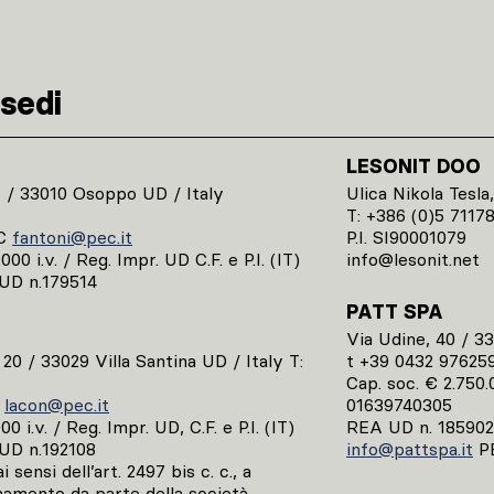
sedi
LESONIT DOO
1 / 33010 Osoppo UD / Italy
Ulica Nikola Tesla,
T: +386 (0)5 7117
C
fantoni@pec.it
P.I. SI90001079
00 i.v. / Reg. Impr. UD C.F. e P.I. (IT)
info@lesonit.net
UD n.179514
PATT SPA
Via Udine, 40 / 3
, 20 / 33029 Villa Santina UD / Italy T:
t +39 0432 97625
Cap. soc. € 2.750.0
C
lacon@pec.it
01639740305
0 i.v. / Reg. Impr. UD, C.F. e P.I. (IT)
REA UD n. 185902
UD n.192108
info@pattspa.it
P
 sensi dell’art. 2497 bis c. c., a
namento da parte della società