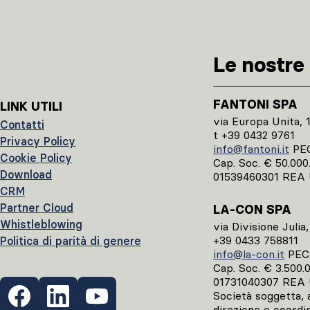
Le nostre 
FANTONI SPA
LINK UTILI
via Europa Unita, 
Contatti
t +39 0432 9761
Privacy Policy
info@fantoni.it
PE
Cookie Policy
Cap. Soc. € 50.000.0
Download
01539460301 REA 
CRM
Partner Cloud
LA-CON SPA
Whistleblowing
via Divisione Julia
+39 0433 758811
Politica di parità di genere
info@la-con.it
PE
Cap. Soc. € 3.500.00
01731040307 REA 
Società soggetta, ai
direzione e coordi