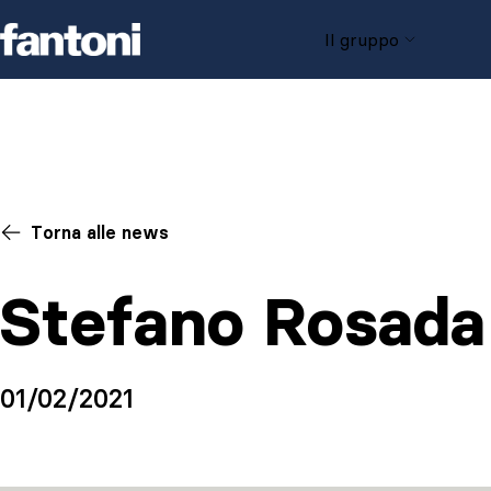
Skip to content
Il gruppo
Torna alle news
Stefano Rosada
01/02/2021