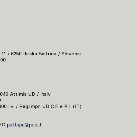
 11 / 6250 Ilirska Bistrica / Slovenia
800
3040 Attimis UD / Italy
9
00 i.v. / Reg.Impr. UD C.F. e P. I. (IT)
EC
pattspa@pec.it